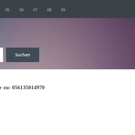
05
06
07
08
09
Suchen
er zu: 056135014970