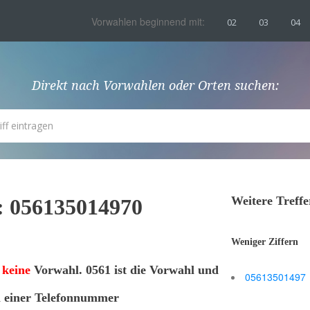
Vorwahlen beginnend mit:
02
03
04
Direkt nach Vorwahlen oder Orten suchen:
Weitere Treff
: 056135014970
Weniger Ziffern
t
keine
Vorwahl. 0561 ist die Vorwahl und
05613501497
l einer Telefonnummer