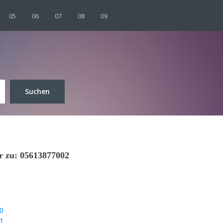
05
06
07
08
09
Suchen
er zu: 05613877002
0
1