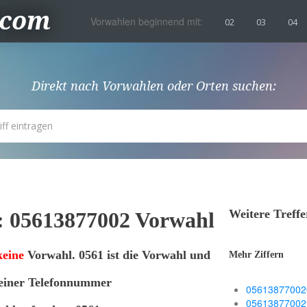
.com
Vorwahlen beginnend mit:
02
03
04
Direkt nach Vorwahlen oder Orten suchen:
Weitere Treff
: 05613877002 Vorwahl
keine
Vorwahl. 0561 ist die Vorwahl und
Mehr Ziffern
 einer Telefonnummer
05613877002
05613877002