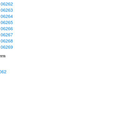
106262
106263
106264
106265
106266
106267
106268
106269
ern
062