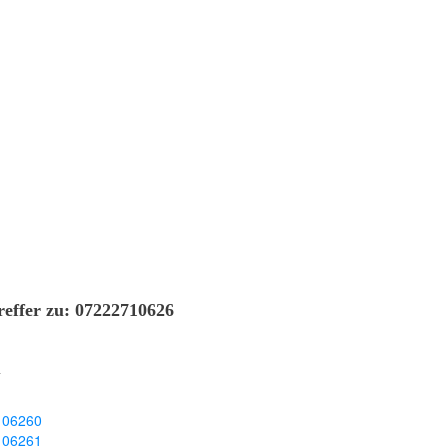
reffer zu: 07222710626
n
106260
106261