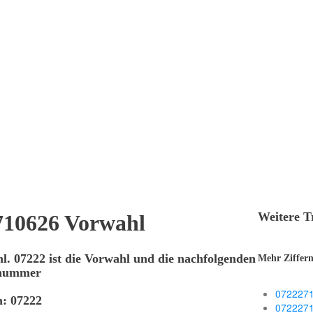
Weitere T
710626 Vorwahl
. 07222 ist die Vorwahl und die nachfolgenden
Mehr Ziffer
onnummer
072227
n: 07222
072227