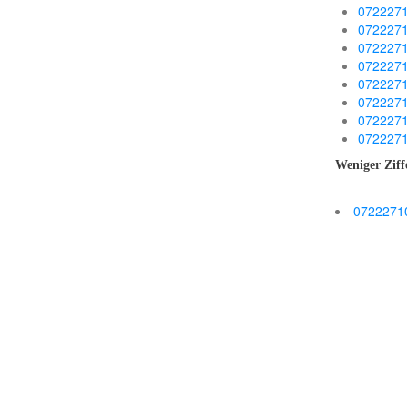
072227
072227
072227
072227
072227
072227
072227
072227
Weniger Ziff
0722271