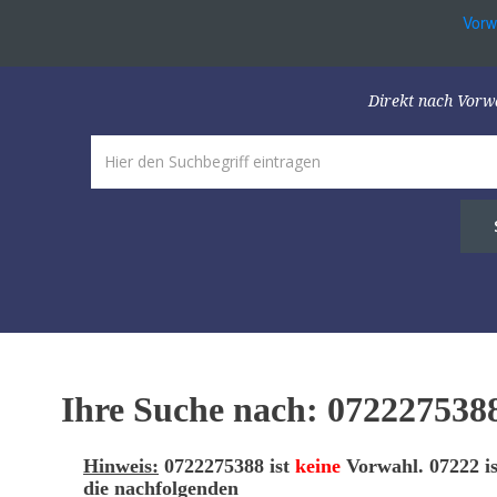
Vorw
Direkt nach Vorw
Ihre Suche nach: 072227538
Hinweis:
0722275388 ist
keine
Vorwahl. 07222 is
die nachfolgenden